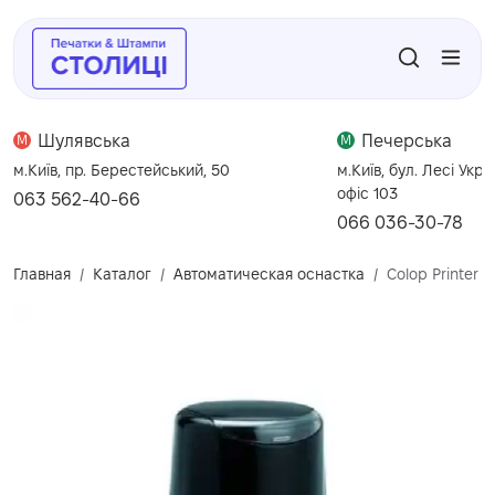
Шулявська
Печерська
M
M
м.Київ, пр. Берестейський, 50
м.Київ, бул. Лесі Укра
офіс 103
063 562-40-66
066 036-30-78
Главная
Каталог
Автоматическая оснастка
Colop Printer 