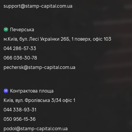
support@stamp-capital.com.ua
Печерська
M
м.Київ, бул. Лесі Українки 26Б, 1 поверх, офіс 103
044 286-57-33
066 036-30-78
pechersk@stamp-capital.com.ua
Контрактова площа
M
Київ, вул. Фролівська 3/34 офіс 1
044 338-93-31
050 956-15-36
podol@stamp-capital.com.ua