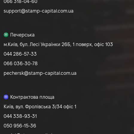
066 318-04-60
support@stamp-capital.com.ua
Печерська
M
м.Київ, бул. Лесі Українки 26Б, 1 поверх, офіс 103
044 286-57-33
066 036-30-78
pechersk@stamp-capital.com.ua
Контрактова площа
M
Київ, вул. Фролівська 3/34 офіс 1
044 338-93-31
050 956-15-36