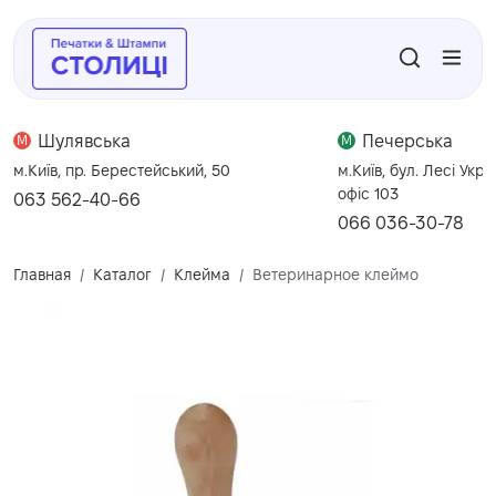
Шулявська
Печерська
M
M
м.Київ, пр. Берестейський, 50
м.Київ, бул. Лесі Укра
офіс 103
063 562-40-66
066 036-30-78
Главная
Каталог
Клейма
Ветеринарное клеймо