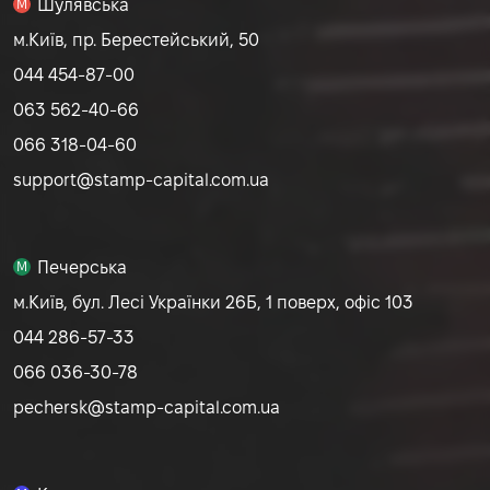
Шулявська
M
м.Київ, пр. Берестейський, 50
044 454-87-00
063 562-40-66
066 318-04-60
support@stamp-capital.com.ua
Печерська
M
м.Київ, бул. Лесі Українки 26Б, 1 поверх, офіс 103
044 286-57-33
066 036-30-78
pechersk@stamp-capital.com.ua