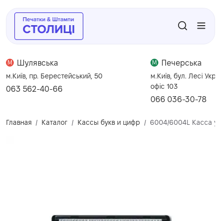
Шулявська
Печерська
M
M
м.Київ, пр. Берестейський, 50
м.Київ, бул. Лесі Укра
офіс 103
063 562-40-66
066 036-30-78
Главная
Каталог
Кассы букв и цифр
6004/6004L Касса ук