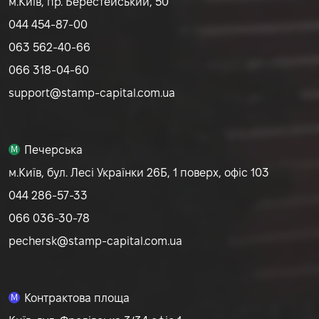
м.Київ, пр. Берестейський, 50
044 454-87-00
063 562-40-66
066 318-04-60
support@stamp-capital.com.ua
Печерська
M
м.Київ, бул. Лесі Українки 26Б, 1 поверх, офіс 103
044 286-57-33
066 036-30-78
pechersk@stamp-capital.com.ua
Контрактова площа
M