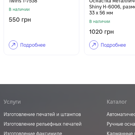
Twins T-7538
Оснастка металлич
Shiny H-6006, разм
В наличии
33 х 56 мм
550
грн
В наличии
1020
грн
Подробнее
Подробнее
Услуги
Каталог
Изготовление печатей и штампов
Автоматиче
Изготовление рельефных печатей
Ручные осн
Изготовление факсимиле
Карманные 