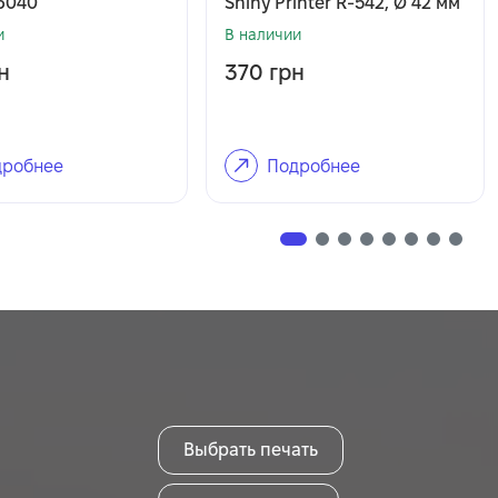
-6040
Shiny Printer R-542, Ø 42 мм
и
В наличии
н
370
грн
робнее
Подробнее
Выбрать печать