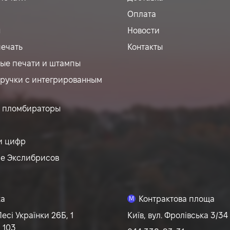
Оплата
ы
Новости
печать
Контакты
ые печати и штампы
ручки с интегрированным
 пломбираторы
и цифр
ие Экслибрисов
ка
Контрактова площа
M
Лесі Українки 26Б, 1
Київ, вул. Фролівська 3/34 
 103