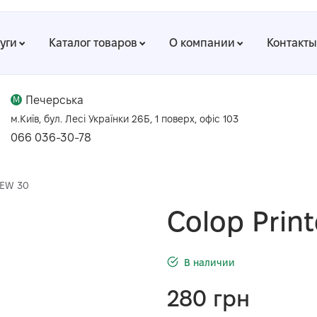
луги
Каталог товаров
О компании
Контакты
Печерська
M
м.Київ, бул. Лесі Українки 26Б, 1 поверх, офіс 103
066 036-30-78
NEW 30
Colop Prin
В наличии
280
грн