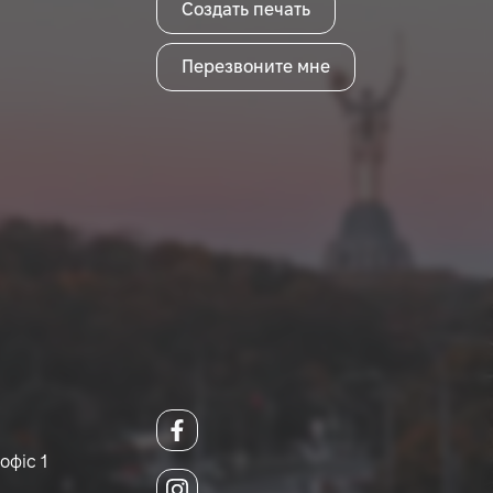
Создать печать
Перезвоните мне
офіс 1