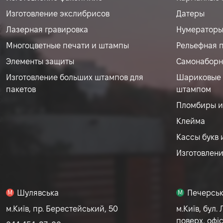
Изготовление экслибрисов
Датеры
Лазерная гравировка
Нумератор
Многоцветные печати и штампы
Рельефная 
Элементы защиты
Самонаборн
Изготовление больших штампов для
Шариковые 
пакетов
штампом
Пломбиры и
Клейма
Кассы букв 
Изготовлен
Шулявська
Печерсь
M
M
м.Київ, пр. Берестейський, 50
м.Київ, бул. 
поверх, офіс