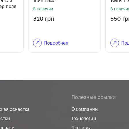
еская
Твинс R40
Twins T
ер поля
В наличии
В наличи
320
грн
550
гр
Подробнее
Под
Полезные ссылки
ская оснастка
О компании
астки
Технологии
печати
Доставка