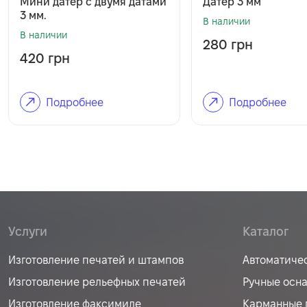
Мини датер с двумя датами
Датер 3 мм
3 мм.
В наличии
В наличии
280
грн
420
грн
Подробнее
Подробнее
Услуги
Каталог
Изготовление печатей и штампов
Автоматиче
Изготовление рельефных печатей
Ручные осн
Изготовление факсимиле
Карманные 