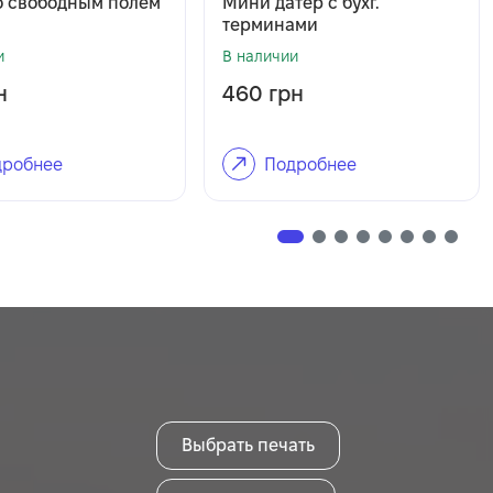
о свободным полем
Мини датер с бухг.
терминами
и
В наличии
н
460
грн
робнее
Подробнее
Выбрать печать