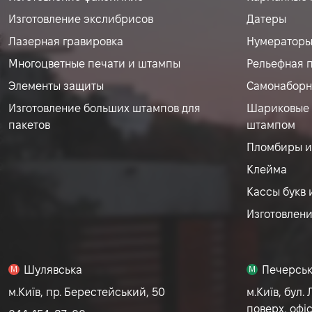
Изготовление экслибрисов
Датеры
Лазерная гравировка
Нумератор
Многоцветные печати и штампы
Рельефная 
Элементы защиты
Самонаборн
Изготовление больших штампов для
Шариковые 
пакетов
штампом
Пломбиры и
Клейма
Кассы букв 
Изготовлен
Шулявська
Печерсь
M
M
м.Київ, пр. Берестейський, 50
м.Київ, бул. 
поверх, офіс