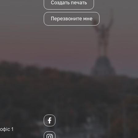
Создать печать
Перезвоните мне
офіс 1