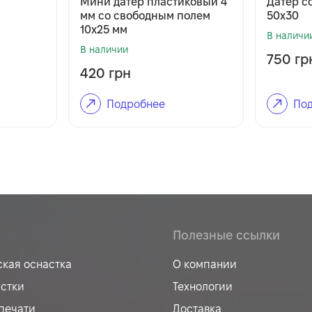
Мини датер пластиковый 4
Датер с
мм со свободным полем
50х30
10х25 мм
В наличи
В наличии
750
гр
420
грн
Подробнее
Под
Полезные ссылки
ская оснастка
О компании
астки
Технологии
печати
Доставка