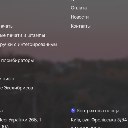
Оплата
ы
Новости
печать
Контакты
ые печати и штампы
ручки с интегрированным
 пломбираторы
и цифр
ие Экслибрисов
ка
Контрактова площа
M
Лесі Українки 26Б, 1
Київ, вул. Фролівська 3/34 
 103