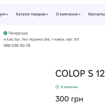
луги
Каталог товаров
О компании
Контакты
Печерська
M
м.Київ, бул. Лесі Українки 26Б, 1 поверх, офіс 103
066 036-30-78
COLOP S 12
В наличии
300
грн