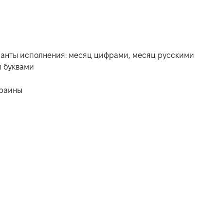
рианты исполнения: месяц цифрами, месяц русскими
и буквами
краины