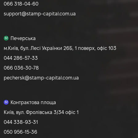
066 318-04-60
support@stamp-capital.com.ua
Печерська
M
м.Київ, бул. Лесі Українки 26Б, 1 поверх, офіс 103
044 286-57-33
066 036-30-78
pechersk@stamp-capital.com.ua
Контрактова площа
M
Київ, вул. Фролівська 3/34 офіс 1
044 338-93-31
050 956-15-36