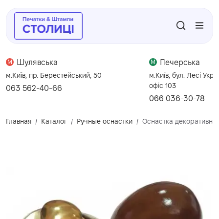
Шулявська
Печерська
M
M
м.Київ, пр. Берестейський, 50
м.Київ, бул. Лесі Укра
офіс 103
063 562-40-66
066 036-30-78
Главная
Каталог
Ручные оснастки
Оснастка декоративна