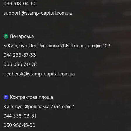
066 318-04-60
support@stamp-capital.com.ua
Печерська
M
м.Київ, бул. Лесі Українки 26Б, 1 поверх, офіс 103
044 286-57-33
066 036-30-78
pechersk@stamp-capital.com.ua
Контрактова площа
M
Київ, вул. Фролівська 3/34 офіс 1
044 338-93-31
050 956-15-36