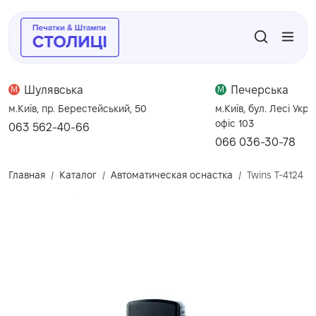
Шулявська
Печерська
M
M
м.Київ, пр. Берестейський, 50
м.Київ, бул. Лесі Укра
офіс 103
063 562-40-66
066 036-30-78
Главная
Каталог
Автоматическая оснастка
Twins T-4124