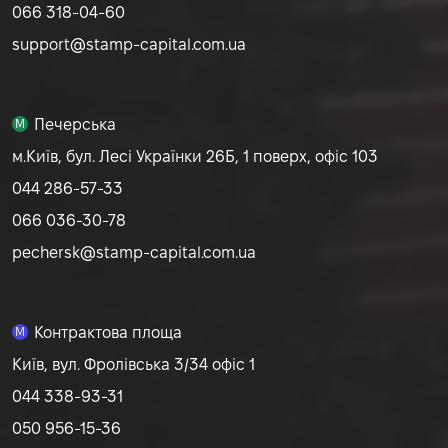
066 318-04-60
support@stamp-capital.com.ua
Печерська
M
м.Київ, бул. Лесі Українки 26Б, 1 поверх, офіс 103
044 286-57-33
066 036-30-78
pechersk@stamp-capital.com.ua
Контрактова площа
M
Київ, вул. Фролівська 3/34 офіс 1
044 338-93-31
050 956-15-36