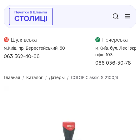
Шулявська
Печерська
M
M
м.Київ, пр. Берестейський, 50
м.Київ, бул. Лесі Укра
офіс 103
063 562-40-66
066 036-30-78
Главная
Каталог
Датеры
COLOP Classic S 2100/4