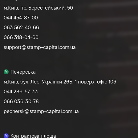
м.Київ, пр. Берестейський, 50
044 454-87-00
063 562-40-66
066 318-04-60
support@stamp-capital.com.ua
Печерська
M
м.Київ, бул. Лесі Українки 26Б, 1 поверх, офіс 103
044 286-57-33
066 036-30-78
pechersk@stamp-capital.com.ua
Контрактова площа
M