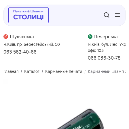
Шулявська
Печерська
M
M
м.Київ, пр. Берестейський, 50
м.Київ, бул. Лесі Укра
офіс 103
063 562-40-66
066 036-30-78
Главная
Каталог
Карманные печати
Карманный штамп 38