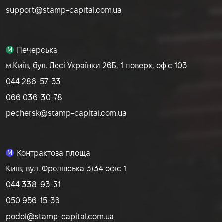
support@stamp-capital.com.ua
Печерська
M
м.Київ, бул. Лесі Українки 26Б, 1 поверх, офіс 103
044 286-57-33
066 036-30-78
pechersk@stamp-capital.com.ua
Контрактова площа
M
Київ, вул. Фролівська 3/34 офіс 1
044 338-93-31
050 956-15-36
podol@stamp-capital.com.ua