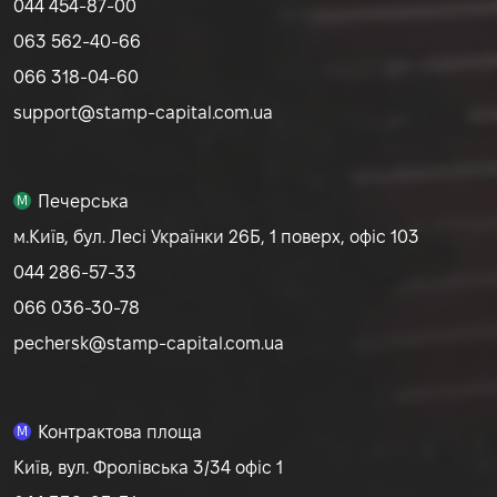
044 454-87-00
063 562-40-66
066 318-04-60
support@stamp-capital.com.ua
Печерська
M
м.Київ, бул. Лесі Українки 26Б, 1 поверх, офіс 103
044 286-57-33
066 036-30-78
pechersk@stamp-capital.com.ua
Контрактова площа
M
Київ, вул. Фролівська 3/34 офіс 1