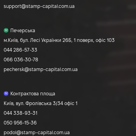
support@stamp-capital.com.ua
Печерська
M
м.Київ, бул. Лесі Українки 26Б, 1 поверх, офіс 103
044 286-57-33
066 036-30-78
pechersk@stamp-capital.com.ua
Контрактова площа
M
Київ, вул. Фролівська 3/34 офіс 1
044 338-93-31
050 956-15-36
podol@stamp-capital.com.ua