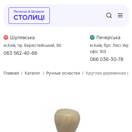
Шулявська
Печерська
M
M
м.Київ, пр. Берестейський, 50
м.Київ, бул. Лесі Укра
офіс 103
063 562-40-66
066 036-30-78
Главная
Каталог
Ручные оснастки
Круглая деревянная ос