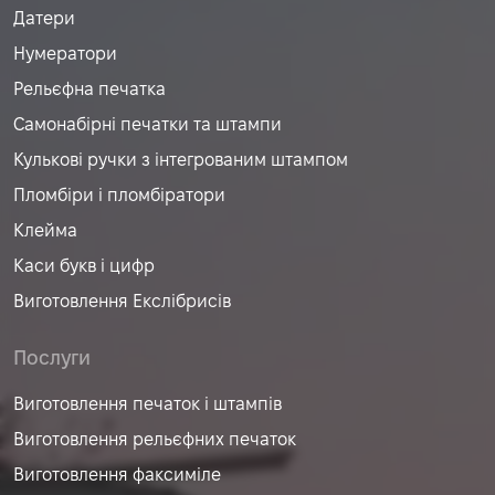
Датери
Нумератори
Рельєфна печатка
Самонабірні печатки та штампи
Кулькові ручки з інтегрованим штампом
Пломбіри і пломбіратори
Клейма
Каси букв і цифр
Виготовлення Екслібрисів
Послуги
Виготовлення печаток і штампів
Виготовлення рельєфних печаток
Виготовлення факсиміле