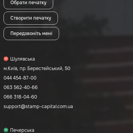
Обрати печатку
Створити печатку
Передзвоніть мені
Шулявська
M
м.Київ, пр. Берестейський, 50
044 454-87-00
063 562-40-66
066 318-04-60
support@stamp-capital.com.ua
Печерська
M