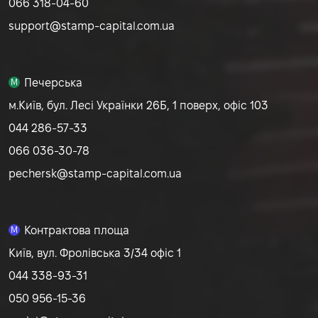
066 318-04-60
support@stamp-capital.com.ua
Печерська
M
м.Київ, бул. Лесі Українки 26Б, 1 поверх, офіс 103
044 286-57-33
066 036-30-78
pechersk@stamp-capital.com.ua
Контрактова площа
M
Київ, вул. Фролівська 3/34 офіс 1
044 338-93-31
050 956-15-36