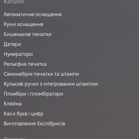
Каталог
Автоматичне оснащення
Ручні оснащення
Кишенькові печатки
Датери
Нумератори
Рельєфна печатка
Самонабірні печатки та штампи
Кулькові ручки з інтегрованим штампом
Пломбіри і пломбіратори
Клейма
Каси букв і цифр
Виготовлення Екслібрисів