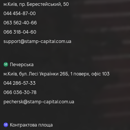
м.Київ, пр. Берестейський, 50
044 454-87-00
063 562-40-66
066 318-04-60
support@stamp-capital.com.ua
Печерська
M
м.Київ, бул. Лесі Українки 26Б, 1 поверх, офіс 103
044 286-57-33
066 036-30-78
pechersk@stamp-capital.com.ua
Контрактова площа
M