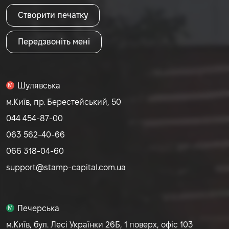
Створити печатку
Передзвоніть мені
Шулявська
M
м.Київ, пр. Берестейський, 50
044 454-87-00
063 562-40-66
066 318-04-60
support@stamp-capital.com.ua
Печерська
M
м.Київ, бул. Лесі Українки 26Б, 1 поверх, офіс 103