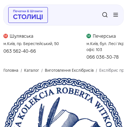
Шулявська
Печерська
M
M
м.Київ, пр. Берестейський, 50
м.Київ, бул. Лесі Укра
офіс 103
063 562-40-66
066 036-30-78
Головна
Каталог
Виготовлення Екслібрисів
Екслібрис при