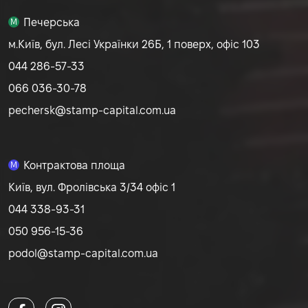
Печерська
M
м.Київ, бул. Лесі Українки 26Б, 1 поверх, офіс 103
044 286-57-33
066 036-30-78
pechersk@stamp-capital.com.ua
Контрактова площа
M
Київ, вул. Фролівська 3/34 офіс 1
044 338-93-31
050 956-15-36
podol@stamp-capital.com.ua