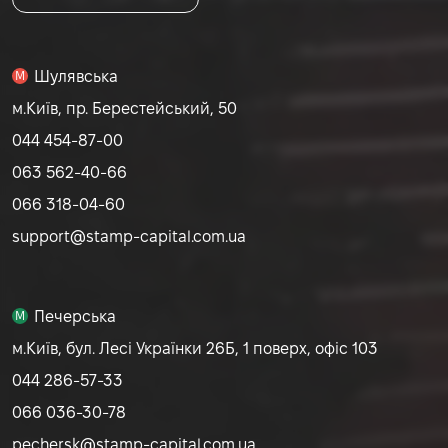
Шулявська
M
м.Київ, пр. Берестейський, 50
044 454-87-00
063 562-40-66
066 318-04-60
support@stamp-capital.com.ua
Печерська
M
м.Київ, бул. Лесі Українки 26Б, 1 поверх, офіс 103
044 286-57-33
066 036-30-78
pechersk@stamp-capital.com.ua