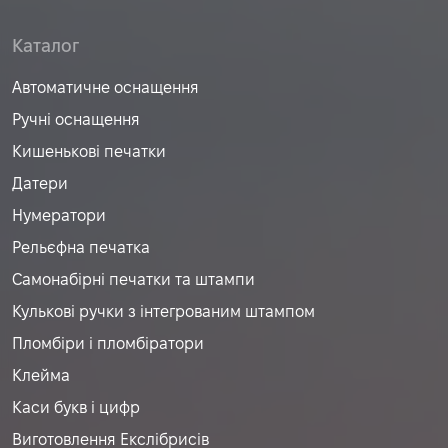
Каталог
Автоматичне оснащення
Ручні оснащення
Кишенькові печатки
Датери
Нумератори
Рельєфна печатка
Самонабірні печатки та штампи
Кулькові ручки з інтегрованим штампом
Пломбіри і пломбіратори
Клейма
Каси букв і цифр
Виготовлення Екслібрисів